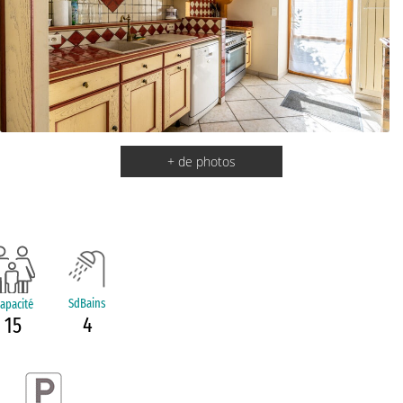
+ de photos
SdBains
apacité
4
15