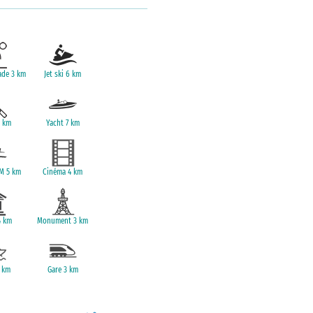
Chambre Jaune - à l'étage
mansardée
au 1er étage
1 lit double
ade 3 km
Jet ski 6 km
Chambre équipée d'un lit double de 160 x 190
3 km
Yacht 7 km
M 5 km
Cinéma 4 km
4 km
Monument 3 km
 km
Gare 3 km