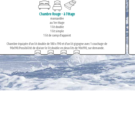
Chambre Rouge - à l'étage
mansardée
au 1er étage
1 lit double
1 lit simple
1 lit de camp d'appoint
Chambre équipée d'un lit double de 180 x 190 et d'un lit gigogne avec 1 couchage de
90x190.Possibilité de diviser le lit double en deux lits de 90x190, sur demande.
Dortoir
espace mansardé
au 1er étage
4 lits simples
Chambre équipée de 4 lits simples de 90 x 190 - idéale pour les enfants.Possibilité de
transformer la chambre avec un lit double de 180x190 et deux lits de 90x190, sur demande.
Chambre Rose - à l'étage
mansardée
au RDC
1 lit double
Chambre équipée d'un lit double de 180 x 190. Sur demande, possibilité de divisé le lit double
en 2 lits de 90 x 190.