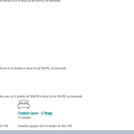
 diviser le lit et deux lits de 90x190, sur demande.
iviser le lit double en deux lits de 90x190, sur demande.
bre avec un lit double de 180x190 et deux lits de 90x190, sur demande.
Chambre Jaune - à l'étage
1 lit double
0 x 190.
Chambre équipée d'un lit double de 160 x 190