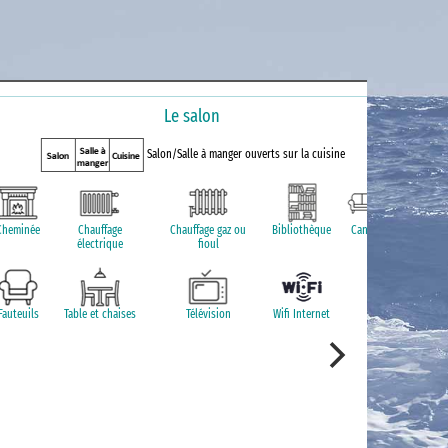
Le salon
Salon/Salle à manger ouverts sur la cuisine
Cheminée
Chauffage
Chauffage gaz ou
Bibliothèque
Canapé
électrique
fioul
Fauteuils
Table et chaises
Télévision
Wifi Internet
Mic
Us