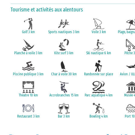
Tourisme et activités aux alentours
Golf 3 km
Sports nautiques 3 km
Voile 3 km
Plage, baign
Planche à voile 3 km
Kite surf 3 km
Ski nautique 6 km
Pêche 
Piscine publique 3 km
Char à voile 30 km
Randonnée sur place
Avion / UL
Théatre 10 km
Accrobranches 15 km
Parc aquatique 4 km
Musée 
Restaurant 3 km
Bar 3 km
Bowling 4 km
Port 10