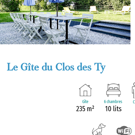
Le Gîte du Clos des Ty
Gîte
6 chambres
C
235 m²
10 lits